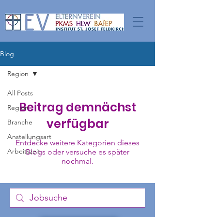
Blog
Region
All Posts
Beitrag demnächst
Region
verfügbar
Branche
Anstellungsart
Entdecke weitere Kategorien dieses
Arbeitszeit
Blogs oder versuche es später
nochmal.